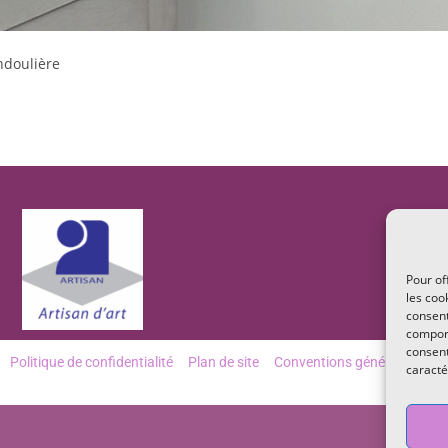
ndoulière
Pour of
les coo
consent
comport
consent
Politique de confidentialité
Plan de site
Conventions générales de v
caracté