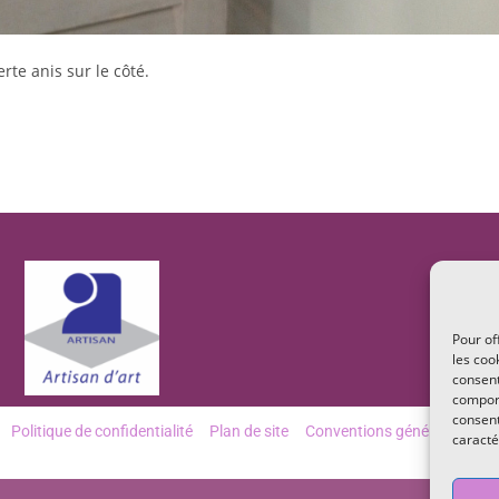
rte anis sur le côté.
Pour of
les coo
consent
comport
consent
Politique de confidentialité
Plan de site
Conventions générales de v
caracté