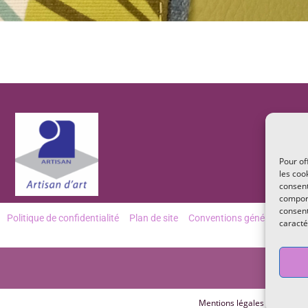
Pour of
les coo
consent
comport
consent
Politique de confidentialité
Plan de site
Conventions générales de v
caracté
Mentions légales
Politiqu