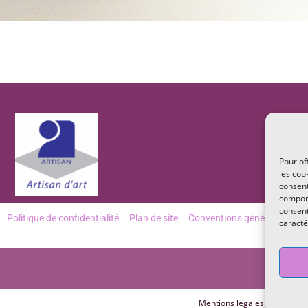
Pour of
les coo
consent
comport
consent
Politique de confidentialité
Plan de site
Conventions générales de v
caracté
Mentions légales
Politiqu