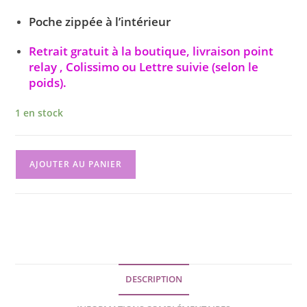
Poche zippée à l’intérieur
Retrait gratuit à la boutique, livraison point
relay ,
Colissimo ou Lettre suivie (selon le
poids).
1 en stock
AJOUTER AU PANIER
F
E
P
a
m
ar
c
ai
ta
e
l
g
DESCRIPTION
b
er